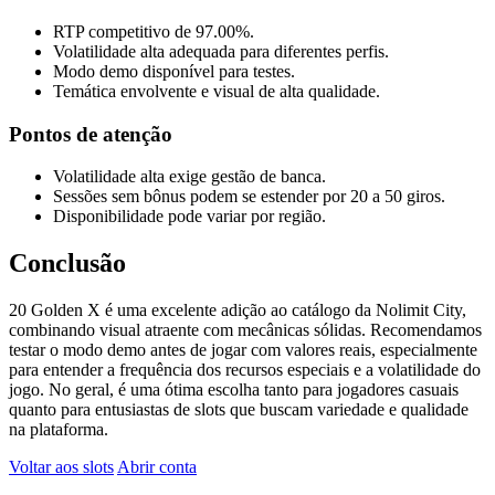
RTP competitivo de 97.00%.
Volatilidade alta adequada para diferentes perfis.
Modo demo disponível para testes.
Temática envolvente e visual de alta qualidade.
Pontos de atenção
Volatilidade alta exige gestão de banca.
Sessões sem bônus podem se estender por 20 a 50 giros.
Disponibilidade pode variar por região.
Conclusão
20 Golden X é uma excelente adição ao catálogo da Nolimit City,
combinando visual atraente com mecânicas sólidas. Recomendamos
testar o modo demo antes de jogar com valores reais, especialmente
para entender a frequência dos recursos especiais e a volatilidade do
jogo. No geral, é uma ótima escolha tanto para jogadores casuais
quanto para entusiastas de slots que buscam variedade e qualidade
na plataforma.
Voltar aos slots
Abrir conta