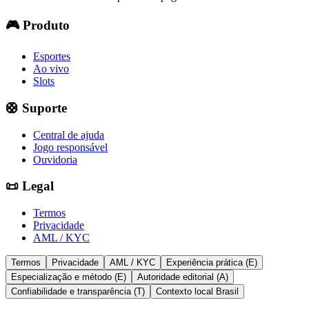
🎮
Produto
Esportes
Ao vivo
Slots
🛟
Suporte
Central de ajuda
Jogo responsável
Ouvidoria
📜
Legal
Termos
Privacidade
AML / KYC
Termos
Privacidade
AML / KYC
Experiência prática (E)
Especialização e método (E)
Autoridade editorial (A)
Confiabilidade e transparência (T)
Contexto local Brasil