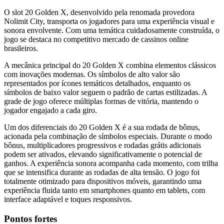
O slot 20 Golden X, desenvolvido pela renomada provedora
Nolimit City, transporta os jogadores para uma experiência visual e
sonora envolvente. Com uma temática cuidadosamente construída, o
jogo se destaca no competitivo mercado de cassinos online
brasileiros.
A mecânica principal do 20 Golden X combina elementos clássicos
com inovações modernas. Os símbolos de alto valor são
representados por ícones temáticos detalhados, enquanto os
símbolos de baixo valor seguem o padrão de cartas estilizadas. A
grade de jogo oferece múltiplas formas de vitória, mantendo o
jogador engajado a cada giro.
Um dos diferenciais do 20 Golden X é a sua rodada de bônus,
acionada pela combinação de símbolos especiais. Durante o modo
bônus, multiplicadores progressivos e rodadas grátis adicionais
podem ser ativados, elevando significativamente o potencial de
ganhos. A experiência sonora acompanha cada momento, com trilha
que se intensifica durante as rodadas de alta tensão. O jogo foi
totalmente otimizado para dispositivos móveis, garantindo uma
experiência fluida tanto em smartphones quanto em tablets, com
interface adaptável e toques responsivos.
Pontos fortes