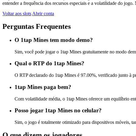
entender a frequência dos recursos especiais e a volatilidade do jogo
Voltar aos slots
Abrir conta
Perguntas Frequentes
O 1tap Mines tem modo demo?
Sim, você pode jogar o 1tap Mines gratuitamente no modo demo 
Qual o RTP do 1tap Mines?
O RTP declarado do 1tap Mines é 97.00%, verificado junto à 
1tap Mines paga bem?
Com volatilidade média, o 1tap Mines oferece um equilíbrio ent
Posso jogar 1tap Mines no celular?
Sim, o jogo é totalmente otimizado para dispositivos móveis, t
O que dizem os jogadores