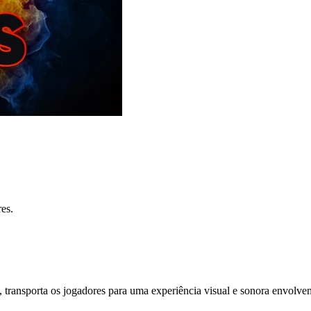
es.
transporta os jogadores para uma experiência visual e sonora envolve