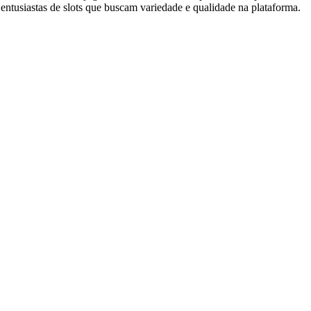
 entusiastas de slots que buscam variedade e qualidade na plataforma.