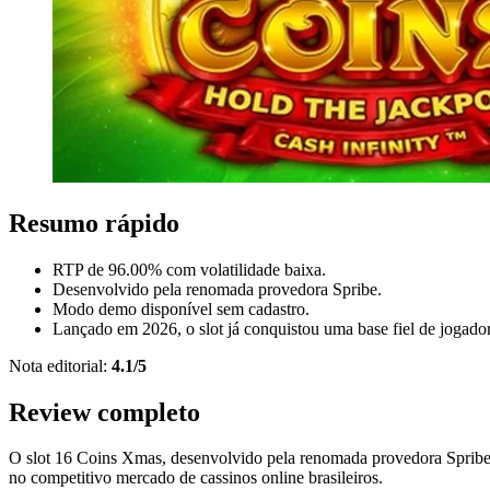
Resumo rápido
RTP de 96.00% com volatilidade baixa.
Desenvolvido pela renomada provedora Spribe.
Modo demo disponível sem cadastro.
Lançado em 2026, o slot já conquistou uma base fiel de jogador
Nota editorial:
4.1/5
Review completo
O slot 16 Coins Xmas, desenvolvido pela renomada provedora Spribe, 
no competitivo mercado de cassinos online brasileiros.