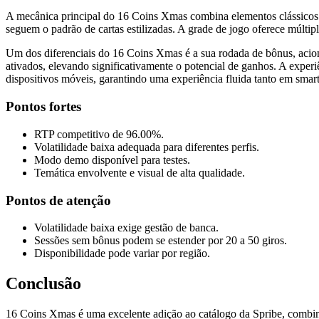
A mecânica principal do 16 Coins Xmas combina elementos clássicos c
seguem o padrão de cartas estilizadas. A grade de jogo oferece múltip
Um dos diferenciais do 16 Coins Xmas é a sua rodada de bônus, acion
ativados, elevando significativamente o potencial de ganhos. A experi
dispositivos móveis, garantindo uma experiência fluida tanto em smar
Pontos fortes
RTP competitivo de 96.00%.
Volatilidade baixa adequada para diferentes perfis.
Modo demo disponível para testes.
Temática envolvente e visual de alta qualidade.
Pontos de atenção
Volatilidade baixa exige gestão de banca.
Sessões sem bônus podem se estender por 20 a 50 giros.
Disponibilidade pode variar por região.
Conclusão
16 Coins Xmas é uma excelente adição ao catálogo da Spribe, combin