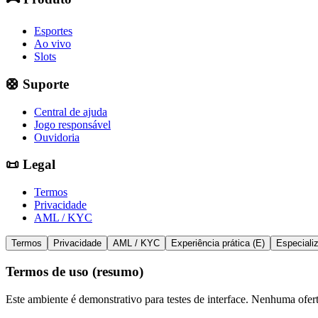
Esportes
Ao vivo
Slots
🛟
Suporte
Central de ajuda
Jogo responsável
Ouvidoria
📜
Legal
Termos
Privacidade
AML / KYC
Termos
Privacidade
AML / KYC
Experiência prática (E)
Especiali
Termos de uso (resumo)
Este ambiente é demonstrativo para testes de interface. Nenhuma ofer