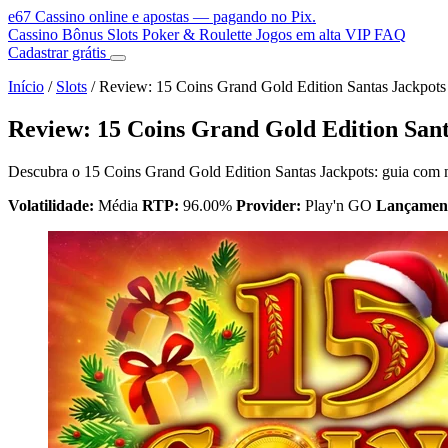
e67
Cassino online e apostas — pagando no Pix.
Cassino
Bônus
Slots
Poker & Roulette
Jogos em alta
VIP
FAQ
Cadastrar grátis
Início
/
Slots
/
Review: 15 Coins Grand Gold Edition Santas Jackpots
Review: 15 Coins Grand Gold Edition Sant
Descubra o 15 Coins Grand Gold Edition Santas Jackpots: guia com me
Volatilidade:
Média
RTP:
96.00%
Provider:
Play'n GO
Lançamen