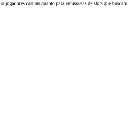
para jogadores casuais quanto para entusiastas de slots que buscam