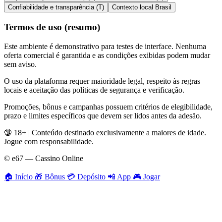
Confiabilidade e transparência (T)
Contexto local Brasil
Termos de uso (resumo)
Este ambiente é demonstrativo para testes de interface. Nenhuma
oferta comercial é garantida e as condições exibidas podem mudar
sem aviso.
O uso da plataforma requer maioridade legal, respeito às regras
locais e aceitação das políticas de segurança e verificação.
Promoções, bônus e campanhas possuem critérios de elegibilidade,
prazo e limites específicos que devem ser lidos antes da adesão.
🔞 18+ | Conteúdo destinado exclusivamente a maiores de idade.
Jogue com responsabilidade.
© e67 — Cassino Online
🏠
Início
🎁
Bônus
💳
Depósito
📲
App
🎮
Jogar