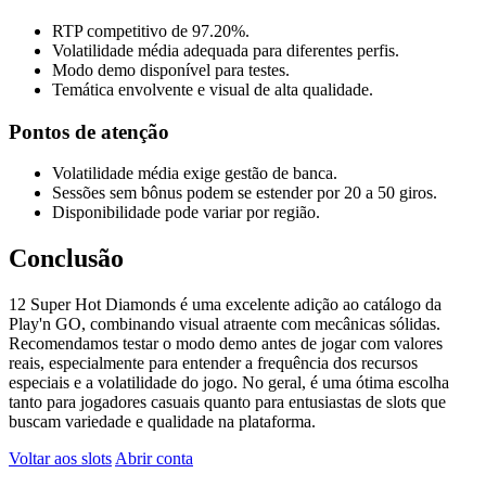
RTP competitivo de 97.20%.
Volatilidade média adequada para diferentes perfis.
Modo demo disponível para testes.
Temática envolvente e visual de alta qualidade.
Pontos de atenção
Volatilidade média exige gestão de banca.
Sessões sem bônus podem se estender por 20 a 50 giros.
Disponibilidade pode variar por região.
Conclusão
12 Super Hot Diamonds é uma excelente adição ao catálogo da
Play'n GO, combinando visual atraente com mecânicas sólidas.
Recomendamos testar o modo demo antes de jogar com valores
reais, especialmente para entender a frequência dos recursos
especiais e a volatilidade do jogo. No geral, é uma ótima escolha
tanto para jogadores casuais quanto para entusiastas de slots que
buscam variedade e qualidade na plataforma.
Voltar aos slots
Abrir conta