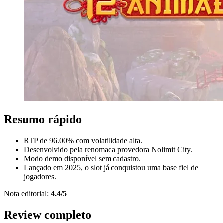
Resumo rápido
RTP de 96.00% com volatilidade alta.
Desenvolvido pela renomada provedora Nolimit City.
Modo demo disponível sem cadastro.
Lançado em 2025, o slot já conquistou uma base fiel de
jogadores.
Nota editorial:
4.4/5
Review completo