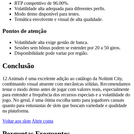
RTP competitivo de 96.00%.
Volatilidade alta adequada para diferentes perfis.
Modo demo disponível para testes.
Temática envolvente e visual de alta qualidade.
Pontos de atenção
Volatilidade alta exige gestão de banca.
Sessões sem bônus podem se estender por 20 a 50 giros.
Disponibilidade pode variar por região.
Conclusão
12 Animals é uma excelente adição ao catálogo da Nolimit City,
combinando visual atraente com mecânicas sólidas. Recomendamos
testar o modo demo antes de jogar com valores reais, especialmente
para entender a frequência dos recursos especiais e a volatilidade do
jogo. No geral, é uma ótima escolha tanto para jogadores casuais
quanto para entusiastas de slots que buscam variedade e qualidade
na plataforma.
Voltar aos slots
Abrir conta
Perguntas Frequentes