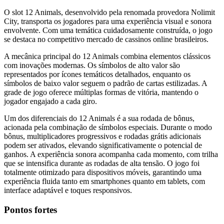
O slot 12 Animals, desenvolvido pela renomada provedora Nolimit
City, transporta os jogadores para uma experiência visual e sonora
envolvente. Com uma temática cuidadosamente construída, o jogo
se destaca no competitivo mercado de cassinos online brasileiros.
A mecânica principal do 12 Animals combina elementos clássicos
com inovações modernas. Os símbolos de alto valor são
representados por ícones temáticos detalhados, enquanto os
símbolos de baixo valor seguem o padrão de cartas estilizadas. A
grade de jogo oferece múltiplas formas de vitória, mantendo o
jogador engajado a cada giro.
Um dos diferenciais do 12 Animals é a sua rodada de bônus,
acionada pela combinação de símbolos especiais. Durante o modo
bônus, multiplicadores progressivos e rodadas grátis adicionais
podem ser ativados, elevando significativamente o potencial de
ganhos. A experiência sonora acompanha cada momento, com trilha
que se intensifica durante as rodadas de alta tensão. O jogo foi
totalmente otimizado para dispositivos móveis, garantindo uma
experiência fluida tanto em smartphones quanto em tablets, com
interface adaptável e toques responsivos.
Pontos fortes