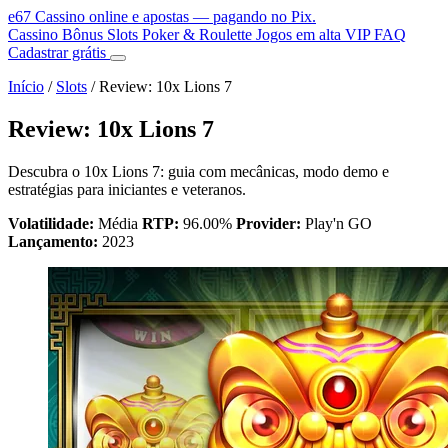
e67
Cassino online e apostas — pagando no Pix.
Cassino
Bônus
Slots
Poker & Roulette
Jogos em alta
VIP
FAQ
Cadastrar grátis
Início
/
Slots
/
Review: 10x Lions 7
Review: 10x Lions 7
Descubra o 10x Lions 7: guia com mecânicas, modo demo e
estratégias para iniciantes e veteranos.
Volatilidade:
Média
RTP:
96.00%
Provider:
Play'n GO
Lançamento:
2023