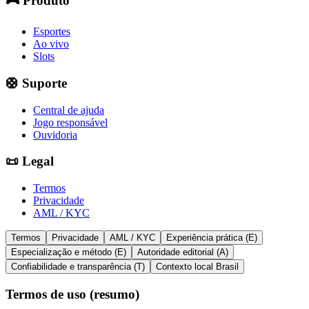
🎮
Produto
Esportes
Ao vivo
Slots
🛟
Suporte
Central de ajuda
Jogo responsável
Ouvidoria
📜
Legal
Termos
Privacidade
AML / KYC
Termos
Privacidade
AML / KYC
Experiência prática (E)
Especialização e método (E)
Autoridade editorial (A)
Confiabilidade e transparência (T)
Contexto local Brasil
Termos de uso (resumo)