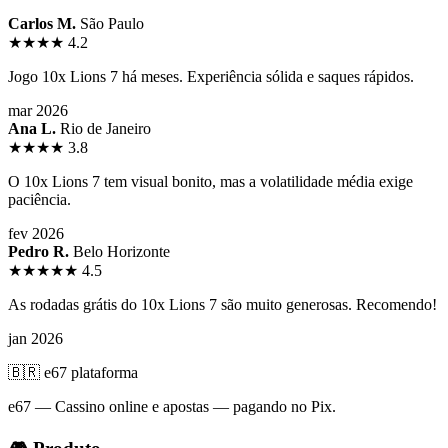
Carlos M.
São Paulo
★★★★
4.2
Jogo 10x Lions 7 há meses. Experiência sólida e saques rápidos.
mar 2026
Ana L.
Rio de Janeiro
★★★★
3.8
O 10x Lions 7 tem visual bonito, mas a volatilidade média exige
paciência.
fev 2026
Pedro R.
Belo Horizonte
★★★★★
4.5
As rodadas grátis do 10x Lions 7 são muito generosas. Recomendo!
jan 2026
🇧🇷 e67 plataforma
e67 — Cassino online e apostas — pagando no Pix.