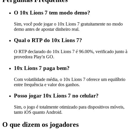
O 10x Lions 7 tem modo demo?
Sim, você pode jogar o 10x Lions 7 gratuitamente no modo
demo antes de apostar dinheiro real.
Qual o RTP do 10x Lions 7?
O RTP declarado do 10x Lions 7 é 96.00%, verificado junto à
provedora Play'n GO.
10x Lions 7 paga bem?
Com volatilidade média, o 10x Lions 7 oferece um equilíbrio
entre frequência e valor dos ganhos.
Posso jogar 10x Lions 7 no celular?
Sim, o jogo é totalmente otimizado para dispositivos móveis,
tanto iOS quanto Android.
O que dizem os jogadores