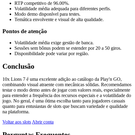
RTP competitivo de 96.00%.
Volatilidade média adequada para diferentes perfis.
Modo demo disponível para testes.
Temática envolvente e visual de alta qualidade.
Pontos de atenção
Volatilidade média exige gestão de banca.
Sessões sem bônus podem se estender por 20 a 50 giros.
Disponibilidade pode variar por região.
Conclusão
10x Lions 7 é uma excelente adição ao catálogo da Play'n GO,
combinando visual atraente com mecânicas sólidas. Recomendamos
testar o modo demo antes de jogar com valores reais, especialmente
para entender a frequência dos recursos especiais e a volatilidade do
jogo. No geral, é uma ótima escolha tanto para jogadores casuais
quanto para entusiastas de slots que buscam variedade e qualidade
na plataforma.
Voltar aos slots
Abrir conta
Perguntas Frequentes