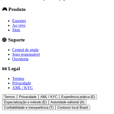
🎮
Produto
Esportes
Ao vivo
Slots
🛟
Suporte
Central de ajuda
Jogo responsável
Ouvidoria
📜
Legal
Termos
Privacidade
AML / KYC
Termos
Privacidade
AML / KYC
Experiência prática (E)
Especialização e método (E)
Autoridade editorial (A)
Confiabilidade e transparência (T)
Contexto local Brasil