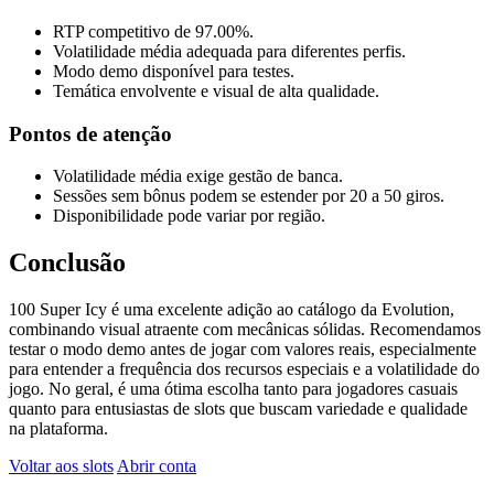
RTP competitivo de 97.00%.
Volatilidade média adequada para diferentes perfis.
Modo demo disponível para testes.
Temática envolvente e visual de alta qualidade.
Pontos de atenção
Volatilidade média exige gestão de banca.
Sessões sem bônus podem se estender por 20 a 50 giros.
Disponibilidade pode variar por região.
Conclusão
100 Super Icy é uma excelente adição ao catálogo da Evolution,
combinando visual atraente com mecânicas sólidas. Recomendamos
testar o modo demo antes de jogar com valores reais, especialmente
para entender a frequência dos recursos especiais e a volatilidade do
jogo. No geral, é uma ótima escolha tanto para jogadores casuais
quanto para entusiastas de slots que buscam variedade e qualidade
na plataforma.
Voltar aos slots
Abrir conta