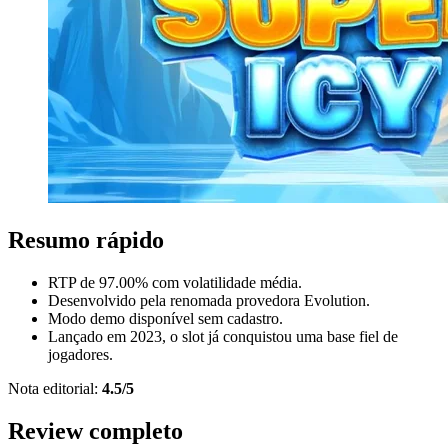
Resumo rápido
RTP de 97.00% com volatilidade média.
Desenvolvido pela renomada provedora Evolution.
Modo demo disponível sem cadastro.
Lançado em 2023, o slot já conquistou uma base fiel de
jogadores.
Nota editorial:
4.5/5
Review completo