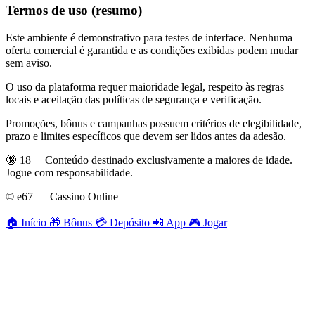
Termos de uso (resumo)
Este ambiente é demonstrativo para testes de interface. Nenhuma
oferta comercial é garantida e as condições exibidas podem mudar
sem aviso.
O uso da plataforma requer maioridade legal, respeito às regras
locais e aceitação das políticas de segurança e verificação.
Promoções, bônus e campanhas possuem critérios de elegibilidade,
prazo e limites específicos que devem ser lidos antes da adesão.
🔞 18+ | Conteúdo destinado exclusivamente a maiores de idade.
Jogue com responsabilidade.
© e67 — Cassino Online
🏠
Início
🎁
Bônus
💳
Depósito
📲
App
🎮
Jogar