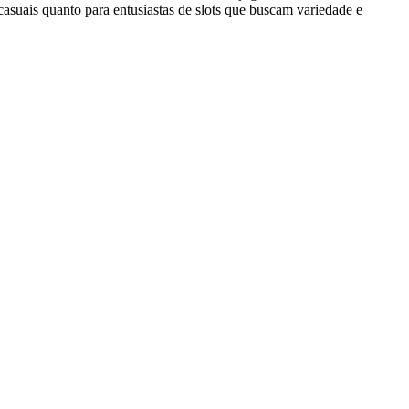
 casuais quanto para entusiastas de slots que buscam variedade e