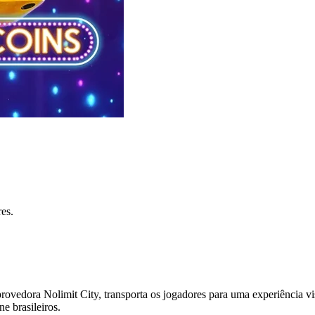
es.
rovedora Nolimit City, transporta os jogadores para uma experiência 
e brasileiros.