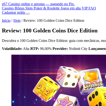
e67
Cassino online e apostas — pagando no Pix.
Cassino
Bônus
Slots
Poker & Roulette
Jogos em alta
VIP
FAQ
Cadastrar grátis
Início
/
Slots
/
Review: 100 Golden Coins Dice Edition
Review: 100 Golden Coins Dice Edition
Descubra o 100 Golden Coins Dice Edition: guia com mecânicas, modo 
Volatilidade:
Alta
RTP:
96.00%
Provider:
Nolimit City
Lançament