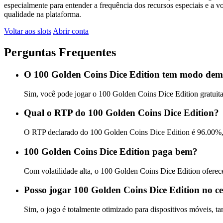
especialmente para entender a frequência dos recursos especiais e a v
qualidade na plataforma.
Voltar aos slots
Abrir conta
Perguntas Frequentes
O 100 Golden Coins Dice Edition tem modo de
Sim, você pode jogar o 100 Golden Coins Dice Edition gratuit
Qual o RTP do 100 Golden Coins Dice Edition?
O RTP declarado do 100 Golden Coins Dice Edition é 96.00%, v
100 Golden Coins Dice Edition paga bem?
Com volatilidade alta, o 100 Golden Coins Dice Edition oferece
Posso jogar 100 Golden Coins Dice Edition no ce
Sim, o jogo é totalmente otimizado para dispositivos móveis, t