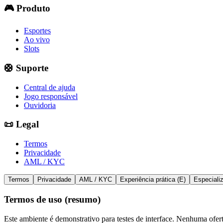
🎮
Produto
Esportes
Ao vivo
Slots
🛟
Suporte
Central de ajuda
Jogo responsável
Ouvidoria
📜
Legal
Termos
Privacidade
AML / KYC
Termos
Privacidade
AML / KYC
Experiência prática (E)
Especiali
Termos de uso (resumo)
Este ambiente é demonstrativo para testes de interface. Nenhuma ofer