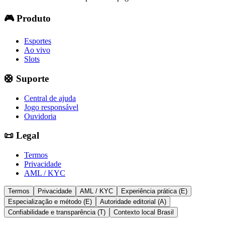
🎮
Produto
Esportes
Ao vivo
Slots
🛟
Suporte
Central de ajuda
Jogo responsável
Ouvidoria
📜
Legal
Termos
Privacidade
AML / KYC
Termos
Privacidade
AML / KYC
Experiência prática (E)
Especialização e método (E)
Autoridade editorial (A)
Confiabilidade e transparência (T)
Contexto local Brasil