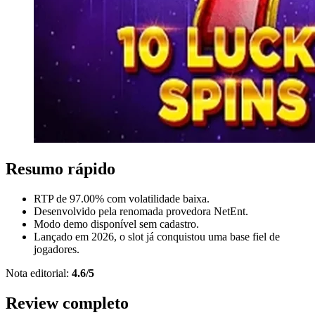
Resumo rápido
RTP de 97.00% com volatilidade baixa.
Desenvolvido pela renomada provedora NetEnt.
Modo demo disponível sem cadastro.
Lançado em 2026, o slot já conquistou uma base fiel de
jogadores.
Nota editorial:
4.6/5
Review completo