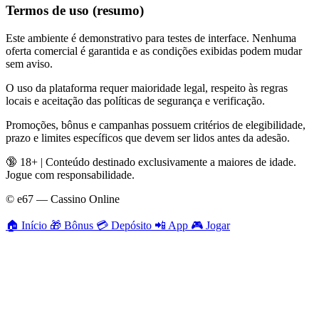
Termos de uso (resumo)
Este ambiente é demonstrativo para testes de interface. Nenhuma
oferta comercial é garantida e as condições exibidas podem mudar
sem aviso.
O uso da plataforma requer maioridade legal, respeito às regras
locais e aceitação das políticas de segurança e verificação.
Promoções, bônus e campanhas possuem critérios de elegibilidade,
prazo e limites específicos que devem ser lidos antes da adesão.
🔞 18+ | Conteúdo destinado exclusivamente a maiores de idade.
Jogue com responsabilidade.
© e67 — Cassino Online
🏠
Início
🎁
Bônus
💳
Depósito
📲
App
🎮
Jogar