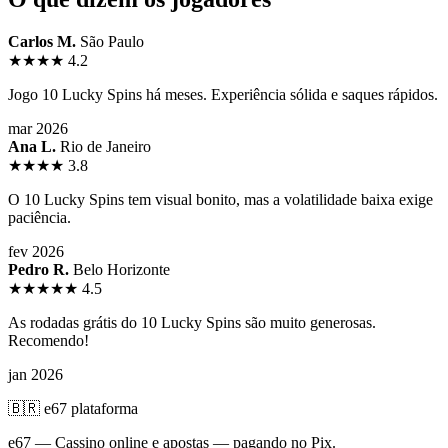
Carlos M.
São Paulo
★★★★
4.2
Jogo 10 Lucky Spins há meses. Experiência sólida e saques rápidos.
mar 2026
Ana L.
Rio de Janeiro
★★★★
3.8
O 10 Lucky Spins tem visual bonito, mas a volatilidade baixa exige
paciência.
fev 2026
Pedro R.
Belo Horizonte
★★★★★
4.5
As rodadas grátis do 10 Lucky Spins são muito generosas.
Recomendo!
jan 2026
🇧🇷 e67 plataforma
e67 — Cassino online e apostas — pagando no Pix.