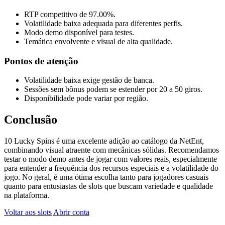
RTP competitivo de 97.00%.
Volatilidade baixa adequada para diferentes perfis.
Modo demo disponível para testes.
Temática envolvente e visual de alta qualidade.
Pontos de atenção
Volatilidade baixa exige gestão de banca.
Sessões sem bônus podem se estender por 20 a 50 giros.
Disponibilidade pode variar por região.
Conclusão
10 Lucky Spins é uma excelente adição ao catálogo da NetEnt,
combinando visual atraente com mecânicas sólidas. Recomendamos
testar o modo demo antes de jogar com valores reais, especialmente
para entender a frequência dos recursos especiais e a volatilidade do
jogo. No geral, é uma ótima escolha tanto para jogadores casuais
quanto para entusiastas de slots que buscam variedade e qualidade
na plataforma.
Voltar aos slots
Abrir conta