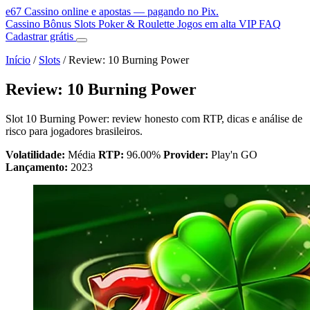
e67
Cassino online e apostas — pagando no Pix.
Cassino
Bônus
Slots
Poker & Roulette
Jogos em alta
VIP
FAQ
Cadastrar grátis
Início
/
Slots
/
Review: 10 Burning Power
Review: 10 Burning Power
Slot 10 Burning Power: review honesto com RTP, dicas e análise de
risco para jogadores brasileiros.
Volatilidade:
Média
RTP:
96.00%
Provider:
Play'n GO
Lançamento:
2023