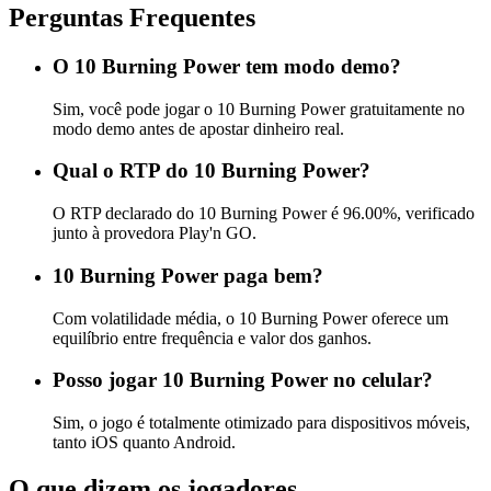
Perguntas Frequentes
O 10 Burning Power tem modo demo?
Sim, você pode jogar o 10 Burning Power gratuitamente no
modo demo antes de apostar dinheiro real.
Qual o RTP do 10 Burning Power?
O RTP declarado do 10 Burning Power é 96.00%, verificado
junto à provedora Play'n GO.
10 Burning Power paga bem?
Com volatilidade média, o 10 Burning Power oferece um
equilíbrio entre frequência e valor dos ganhos.
Posso jogar 10 Burning Power no celular?
Sim, o jogo é totalmente otimizado para dispositivos móveis,
tanto iOS quanto Android.
O que dizem os jogadores