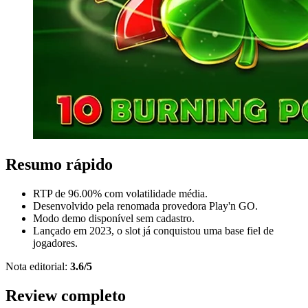
Resumo rápido
RTP de 96.00% com volatilidade média.
Desenvolvido pela renomada provedora Play'n GO.
Modo demo disponível sem cadastro.
Lançado em 2023, o slot já conquistou uma base fiel de
jogadores.
Nota editorial:
3.6/5
Review completo