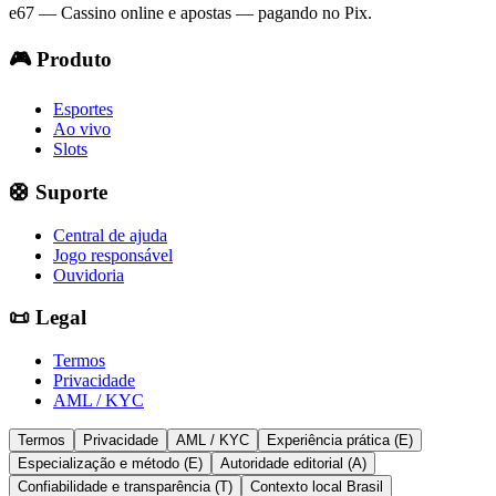
e67 — Cassino online e apostas — pagando no Pix.
🎮
Produto
Esportes
Ao vivo
Slots
🛟
Suporte
Central de ajuda
Jogo responsável
Ouvidoria
📜
Legal
Termos
Privacidade
AML / KYC
Termos
Privacidade
AML / KYC
Experiência prática (E)
Especialização e método (E)
Autoridade editorial (A)
Confiabilidade e transparência (T)
Contexto local Brasil