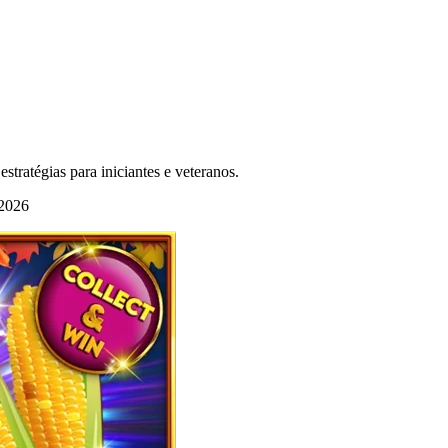
ratégias para iniciantes e veteranos.
2026