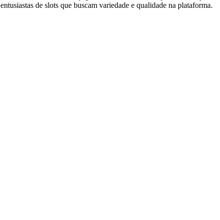
 entusiastas de slots que buscam variedade e qualidade na plataforma.