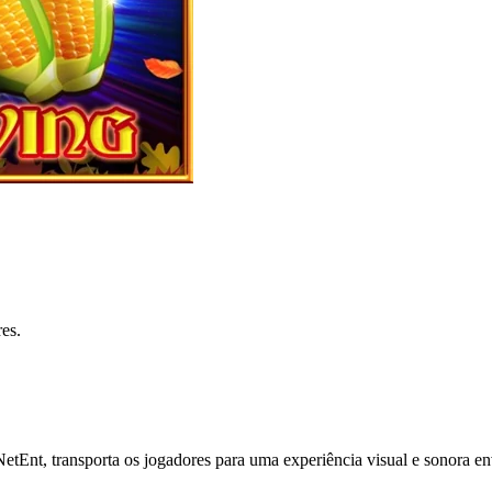
es.
tEnt, transporta os jogadores para uma experiência visual e sonora e