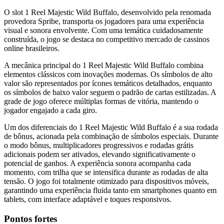
O slot 1 Reel Majestic Wild Buffalo, desenvolvido pela renomada
provedora Spribe, transporta os jogadores para uma experiência
visual e sonora envolvente. Com uma temática cuidadosamente
construída, o jogo se destaca no competitivo mercado de cassinos
online brasileiros.
A mecânica principal do 1 Reel Majestic Wild Buffalo combina
elementos clássicos com inovações modernas. Os símbolos de alto
valor são representados por ícones temáticos detalhados, enquanto
os símbolos de baixo valor seguem o padrão de cartas estilizadas. A
grade de jogo oferece múltiplas formas de vitória, mantendo o
jogador engajado a cada giro.
Um dos diferenciais do 1 Reel Majestic Wild Buffalo é a sua rodada
de bônus, acionada pela combinação de símbolos especiais. Durante
o modo bônus, multiplicadores progressivos e rodadas grátis
adicionais podem ser ativados, elevando significativamente o
potencial de ganhos. A experiência sonora acompanha cada
momento, com trilha que se intensifica durante as rodadas de alta
tensão. O jogo foi totalmente otimizado para dispositivos móveis,
garantindo uma experiência fluida tanto em smartphones quanto em
tablets, com interface adaptável e toques responsivos.
Pontos fortes