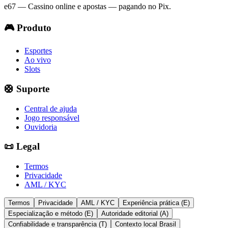
e67 — Cassino online e apostas — pagando no Pix.
🎮
Produto
Esportes
Ao vivo
Slots
🛟
Suporte
Central de ajuda
Jogo responsável
Ouvidoria
📜
Legal
Termos
Privacidade
AML / KYC
Termos
Privacidade
AML / KYC
Experiência prática (E)
Especialização e método (E)
Autoridade editorial (A)
Confiabilidade e transparência (T)
Contexto local Brasil