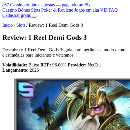
e67
Cassino online e apostas — pagando no Pix.
Cassino
Bônus
Slots
Poker & Roulette
Jogos em alta
VIP
FAQ
Cadastrar grátis
Início
/
Slots
/
Review: 1 Reel Demi Gods 3
Review: 1 Reel Demi Gods 3
Descubra o 1 Reel Demi Gods 3: guia com mecânicas, modo demo
e estratégias para iniciantes e veteranos.
Volatilidade:
Baixa
RTP:
96.00%
Provider:
NetEnt
Lançamento:
2026