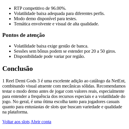
RTP competitivo de 96.00%.
Volatilidade baixa adequada para diferentes perfis.
Modo demo disponível para testes.
Temática envolvente e visual de alta qualidade.
Pontos de atenção
Volatilidade baixa exige gestão de banca.
Sessões sem bônus podem se estender por 20 a 50 giros.
Disponibilidade pode variar por região.
Conclusão
1 Reel Demi Gods 3 é uma excelente adição ao catálogo da NetEnt,
combinando visual atraente com mecânicas sólidas. Recomendamos
testar o modo demo antes de jogar com valores reais, especialmente
para entender a frequência dos recursos especiais e a volatilidade do
jogo. No geral, é uma ótima escolha tanto para jogadores casuais
quanto para entusiastas de slots que buscam variedade e qualidade
na plataforma.
Voltar aos slots
Abrir conta