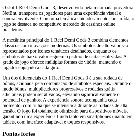
O slot 1 Reel Demi Gods 3, desenvolvido pela renomada provedora
NetEnt, transporta os jogadores para uma experiência visual e
sonora envolvente. Com uma temática cuidadosamente construída, o
jogo se destaca no competitivo mercado de cassinos online
brasileiros.
A mecânica principal do 1 Reel Demi Gods 3 combina elementos
clássicos com inovações modernas. Os símbolos de alto valor são
representados por ícones temáticos detalhados, enquanto os
símbolos de baixo valor seguem o padrão de cartas estilizadas. A
grade de jogo oferece múltiplas formas de vitória, mantendo o
jogador engajado a cada giro.
Um dos diferenciais do 1 Reel Demi Gods 3 é a sua rodada de
bônus, acionada pela combinação de símbolos especiais. Durante o
modo bônus, multiplicadores progressivos e rodadas grátis
adicionais podem ser ativados, elevando significativamente o
potencial de ganhos. A experiência sonora acompanha cada
momento, com trilha que se intensifica durante as rodadas de alta
tensão. O jogo foi totalmente otimizado para dispositivos móveis,
garantindo uma experiência fluida tanto em smartphones quanto em
tablets, com interface adaptável e toques responsivos.
Pontos fortes