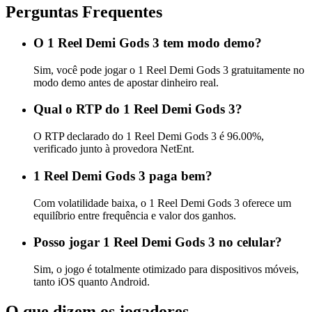
Perguntas Frequentes
O 1 Reel Demi Gods 3 tem modo demo?
Sim, você pode jogar o 1 Reel Demi Gods 3 gratuitamente no
modo demo antes de apostar dinheiro real.
Qual o RTP do 1 Reel Demi Gods 3?
O RTP declarado do 1 Reel Demi Gods 3 é 96.00%,
verificado junto à provedora NetEnt.
1 Reel Demi Gods 3 paga bem?
Com volatilidade baixa, o 1 Reel Demi Gods 3 oferece um
equilíbrio entre frequência e valor dos ganhos.
Posso jogar 1 Reel Demi Gods 3 no celular?
Sim, o jogo é totalmente otimizado para dispositivos móveis,
tanto iOS quanto Android.
O que dizem os jogadores