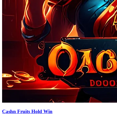
Cashn Fruits Hold Win