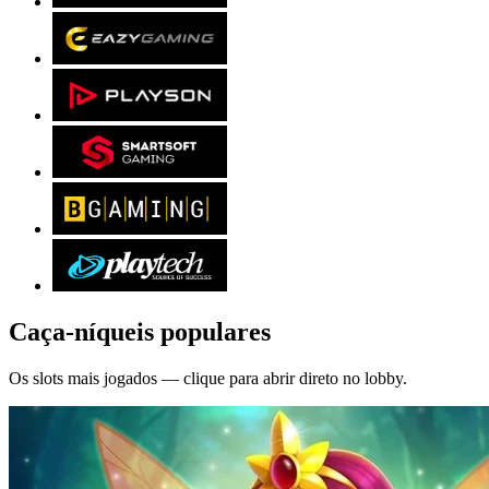
Caça-níqueis populares
Os slots mais jogados — clique para abrir direto no lobby.