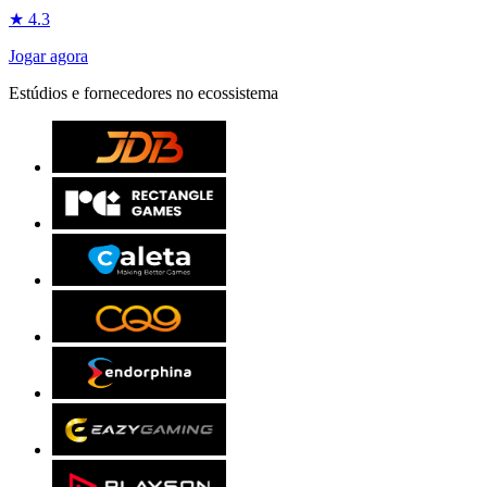
★
4.3
Jogar agora
Estúdios e fornecedores no ecossistema